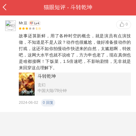
猫眼短评 - 斗转乾坤
Mr.豆
0
6
分
故事还算新鲜，用了各种时空的概念，就是演员有点演技
做，不知道是不是人设？动作也很尴尬，做好准备接动作的
打戏，这还不如你拍慢动作快进来的自然，太尴尬啊，特效
吧，这网大水平也就不说啥了，方力申也老了，现在真倒也
是啥都接啊！下饭菜，1.5倍速吧，不影响剧情，无非就是
来回穿这点理解下。
斗转乾坤
玄幻
中国大陆/78分钟
2024-06-02
0
回复