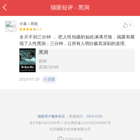
猫眼短评 - 黑洞
小哀～同在
0
9
分
全片不到三分钟 ， 把人性拍摄的如此淋漓尽致，揭露和展
现了人性黑洞；三分钟，让所有人明白极其深刻的道理。
黑洞
剧情
英国/3分钟
2018-07-19
0
回复
|
猫眼用户服务协议
客服电话：
1010-5335
京ICP备16022489号-1
京公网安备11010502030881号
北京猫眼文化传媒有限公司