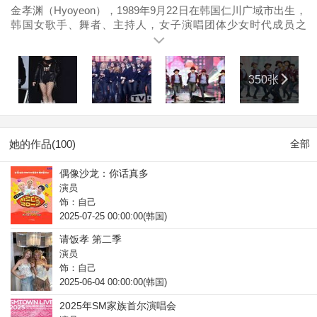
金孝渊（Hyoyeon），1989年9月22日在韩国仁川广域市出生，
韩国女歌手、舞者、主持人，女子演唱团体少女时代成员之
一。2000年加入韩国SM娱乐有限公司选秀后成为旗下练习生。
2004年，赴中国北京留学，进修汉语。2007年8月，以演唱团体
少女时代成员身份正式出道。2012年，参与综艺节目《青春不
350张
败2》担任嘉宾；同年10月，与李赫宰、刘宪华、李泰民、金钟
仁和鹿晗组成临时小分队组合Younique Unit，并发行歌曲
《Maxstep》。2013年，加入舞蹈节目《Dancing 9》，担任导
师。2014年7月28日，受邀出席“四川省人民政府代表团访韩”在
首尔的恳谈会。2015年6月，金孝渊推出个人实境节目《孝渊的
她的作品(100)
全部
百万LIKE》；同年7月，出版个人书籍《HYO STYLE》。2016
年1月，担任美妆节目《Get it Beauty》特邀主持；8月，与李玟
偶像沙龙：你话真多
暎和赵权合作的歌曲《Born to be Wild》发行；12月，发行首张
演员
个人单曲《Mystery》。2017年6月1日，携数码单曲
饰：自己
《Wannabe》回归。2018年4月，以“DJ HYO”为艺名，推出歌
2025-07-25 00:00:00(韩国)
曲《Sober》；同年8月，与金泰妍、李顺圭、权俞利和林允儿
组成少女时代小分队组合“少女时代-Oh! GG”；11月13日，推出
请饭孝 第二季
歌曲《Punk Right Now》。2019年7月20日，金孝渊推出歌曲
演员
《Badster》。2020年，加盟综艺节目《Good Girl：谁洗劫了电
饰：自己
视台》首播；同年7月22日，推出单曲《Dessert》。2021年8月
2025-06-04 00:00:00(韩国)
9日，发行单曲《Second》。2022年5月16日，金孝渊发行第一
2025年SM家族首尔演唱会
张个人迷你专辑《DEEP》。2024年2月，主演的《NO WAY