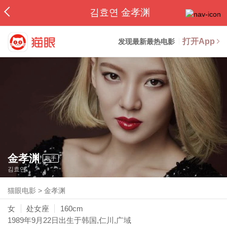
김효연 金孝渊
打开App
发现最新最热电影
金孝渊
歌手
김효연
猫眼电影
>
金孝渊
女
处女座
160cm
1989年9月22日
出生于韩国,仁川,广域