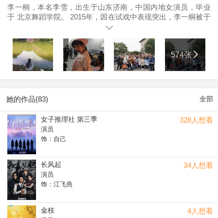
李一桐，本名李雪，出生于山东济南，中国内地女演员，毕业
于 北京舞蹈学院。 2015年，因在试戏中表现突出，李一桐被于
正钦点主演民国玄幻网络剧《 半妖倾城》，并正式进入演艺
圈。2016年，主演都市爱情剧《 只为那一刻与你相见》。2017
年，主演的根据 金庸同名小说改编的古装武侠剧《 射雕英雄
574张
传》播出，李一桐凭黄蓉一角获得中国电视剧品质盛典“年度新
锐剧星奖”；之后，还主演了民国情感剧《 海棠经雨胭脂透》。
2018年，主演根据雪满梁园同名小说改编的古装权谋剧《 鹤唳
华亭》。2019年，主演古装言情轻喜剧《 驯夫记之大唐女儿
行》；同年，还主演了军旅剧《 特战荣耀》；12月，主演的古
她的作品(83)
全部
装剧《 剑王朝》播出。2020年，主演都市励志情感剧《了不起
的女孩》；6月25日，主演的都市爱情喜剧《爱我就别想太多》
女子推理社 第三季
328人想看
开播 ；10月，加盟剧本创作演绎综艺《平行时空遇见你》 。
演员
2021年，主演的现代言情剧《我的时代，你的时代》和古装言
饰：自己
情喜剧《骊歌行》相继播出 ；5月，主演古装悬疑剧《九霄寒夜
暖》；10月8日，主演电视剧《狂飙》；10月15日，参加《抖音
美好奇妙夜》；12月31日，参加《2022江苏卫视跨年演唱
长风起
34人想看
会》。2022年2月1日，在《百花迎春》晚会上演唱歌曲《虎虎
演员
生风开新年》；4月5日，主演的军旅剧《特战荣耀》播出 。
饰：江飞燕
金枝
4人想看