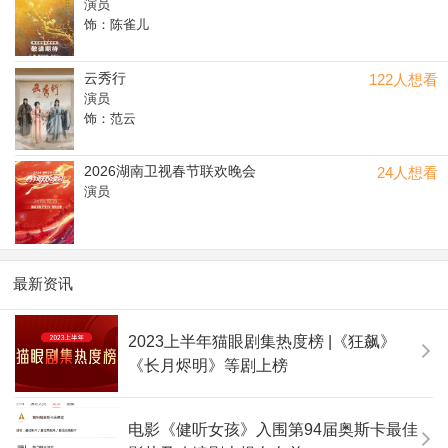
演员
饰：陈雀儿
云秀行
122人想看
演员
饰：范云
2026湖南卫视春节联欢晚会
24人想看
演员
最新资讯
2023上半年猫眼剧集热度榜 |《狂飙》
《长月烬明》等剧上榜
电影《健听女孩》入围第94届奥斯卡最佳