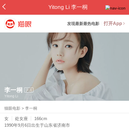
Yitong Li 李一桐
打开App
发现最新最热电影
李一桐
演员
Yitong Li
猫眼电影
>
李一桐
女
处女座
166cm
1990年9月6日
出生于山东省济南市