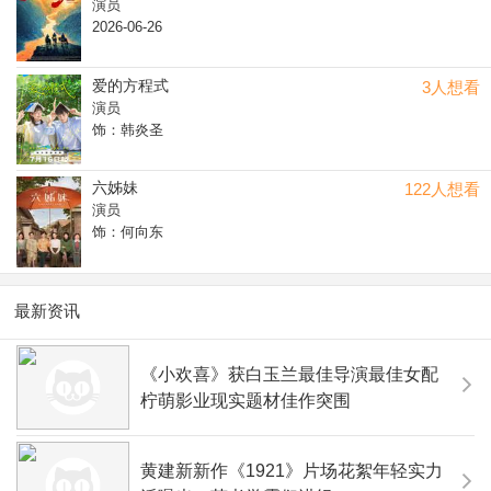
演员
2026-06-26
爱的方程式
3人想看
演员
饰：韩炎圣
六姊妹
122人想看
演员
饰：何向东
最新资讯
《小欢喜》获白玉兰最佳导演最佳女配
柠萌影业现实题材佳作突围
黄建新新作《1921》片场花絮年轻实力