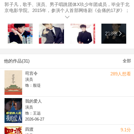
郭子凡，歌手、演员、男子唱跳团体X玖少年团成员，毕业于北
京电影学院。2015年，参演个人首部网络剧《会痛的17岁》；
同年，参加浙江卫视《燃烧吧少年 第一季》节目。2016年4
月，参演校园星座超能力网络剧《超星星学园》；9月，以舞蹈
担当的身份成为X玖少年团成员之一。2017年4月2日，随组合
218张
举行“以己之名”上海演唱会；11月29日，作为北京电影学院学生
代表之一参与录制的《中国梦》青春版MV发布。2019年7月31
日，参演的都市情感剧《小欢喜》播出。2021年7月1日，参演
的电影《1921》上映；11月3日，主演的电视剧《致命愿望》播
出，在剧中饰演席磊；5日，参加的竞技真人秀节目《导演请指
他的作品(31)
全部
教》播出。2022年7月，领衔主演的网剧《亲爱的希帕蒂娅》开
机。其他作品有《锦衣十日令》《曾少年之小时候》《许纯纯
司宫令
289人想看
的茶花运》等。
演员
饰：殷瑅
我的爱人
演员
饰：王远
2026-06-27
四渡
9.1分