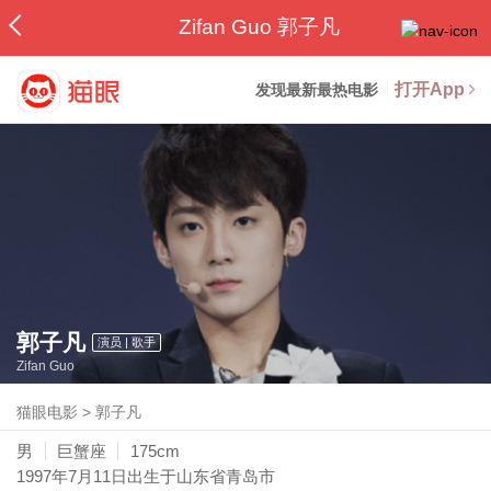
Zifan Guo 郭子凡
打开App
发现最新最热电影
郭子凡
演员 | 歌手
Zifan Guo
猫眼电影
>
郭子凡
男
巨蟹座
175cm
1997年7月11日
出生于山东省青岛市