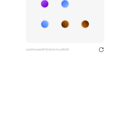
a1def9e5eadd487fb3d54c41ca408300