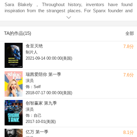
Sara Blakely，Throughout history, inventors have found
inspiration from the strangest places. For Spanx founder and
owner Sara Blakely, the inspiration came from VPL (visible
panty lines) and uncomfortable thongs. A frustrated consumer-
turned- entrepreneur, Sara invented footless pantyhose, created
TA的作品(15)
全部
a national brand and led a shapewear revolution.
食至灭绝
7.8分
制片人
2021-09-14 00:00:00(美国)
瑞茜爱陪你 第一季
7.6分
演员
饰：Self
2018-07-17 00:00:00(美国)
创智赢家 第九季
演员
饰：自己
2017-10-01(美国)
亿万 第一季
8.1分