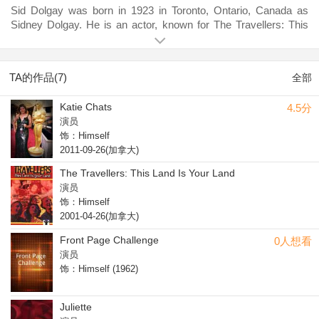
Sid Dolgay was born in 1923 in Toronto, Ontario, Canada as
Sidney Dolgay. He is an actor, known for The Travellers: This
Land Is Your Land (2001), Front Page Challenge (1957) and
Cross-Canada Hit Parade (1955).
TA的作品(7)
全部
Katie Chats
4.5分
演员
饰：Himself
2011-09-26(加拿大)
The Travellers: This Land Is Your Land
演员
饰：Himself
2001-04-26(加拿大)
Front Page Challenge
0人想看
演员
饰：Himself (1962)
Juliette