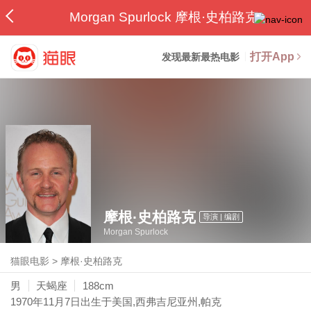
Morgan Spurlock 摩根·史柏路克
打开App
发现最新最热电影
摩根·史柏路克
导演 | 编剧
Morgan Spurlock
猫眼电影
>
摩根·史柏路克
男
天蝎座
188cm
1970年11月7日
出生于美国,西弗吉尼亚州,帕克