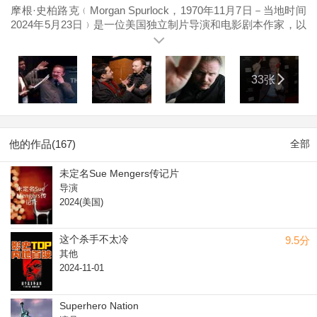
摩根·史柏路克﹙Morgan Spurlock，1970年11月7日－当地时间
2024年5月23日﹚是一位美国独立制片导演和电影剧本作家，以
麦当劳纪录片《麦胖报告》（Super Size Me）闻名。出生于西
弗吉尼亚州的帕克斯伯格市，居住在纽约市曼哈顿。当地时间
2024年5月23日，纪录片导演摩根·斯普尔洛克（Morgan
33张
Spurlock）因癌症并发症在纽约去世，年仅53岁。
他的作品(167)
全部
未定名Sue Mengers传记片
导演
2024(美国)
这个杀手不太冷
9.5分
其他
2024-11-01
Superhero Nation