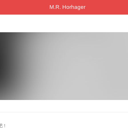
M.R. Horhager
吧！