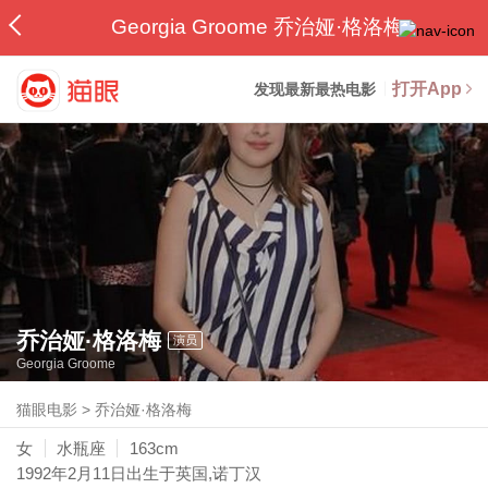
Georgia Groome 乔治娅·格洛梅
打开App
发现最新最热电影
乔治娅·格洛梅
演员
Georgia Groome
猫眼电影
>
乔治娅·格洛梅
女
水瓶座
163cm
1992年2月11日
出生于英国,诺丁汉