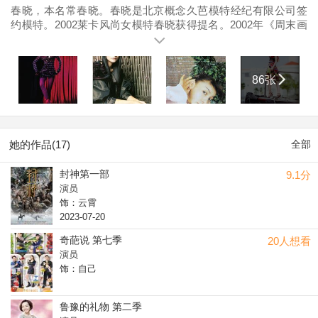
春晓，本名常春晓。春晓是北京概念久芭模特经纪有限公司签
约模特。2002莱卡风尚女模特春晓获得提名。2002年《周末画
报》春晓获得十大最具潜力超模。春晓在模特事业如日中天之
时开始了自己的演艺生涯，春晓以独特的个人魅力吸引了众多
观众的眼光并获得赞赏。
86张
她的作品(17)
全部
封神第一部
9.1分
演员
饰：云霄
2023-07-20
奇葩说 第七季
20人想看
演员
饰：自己
鲁豫的礼物 第二季