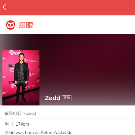
Zedd
演员
猫眼电影
>
Zedd
男
174cm
Zedd was born as Anton Zaslavski.