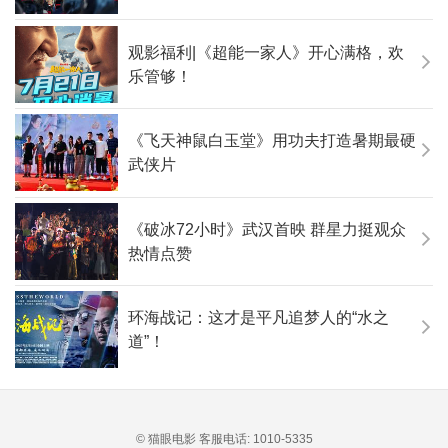
观影福利|《超能一家人》开心满格，欢
乐管够！
《飞天神鼠白玉堂》用功夫打造暑期最硬
武侠片
《破冰72小时》武汉首映 群星力挺观众
热情点赞
环海战记：这才是平凡追梦人的“水之
道”！
© 猫眼电影 客服电话:
1010-5335