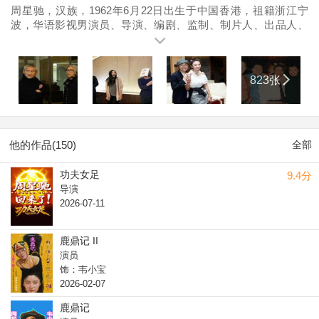
周星驰，汉族，1962年6月22日出生于中国香港，祖籍浙江宁
波，华语影视男演员、导演、编剧、监制、制片人、出品人、
主持人、国家一级演员、西南民族大学客座教授、中国人民大
学教授。 1980年，成为丽的电视台特约演员，从而进入演艺
圈。1981年，出演荧幕处女作《IQ成熟时》。1988年，将演艺
823张
事业的重心转向大银幕，在电影《霹雳先锋》中首次担任男主
角。1990年，凭借喜剧片《一本漫画闯天涯》确立其无厘头的
表演风格，之后又凭借喜剧动作片《赌圣》、喜剧片《逃学威
龙》两度打破香港电影票房纪录。1993年上映的古装喜剧片
《唐伯虎点秋香》使得周星驰第四次拿到香港电影年度票房冠
他的作品(150)
全部
军。1994年，周星驰开始转型，他首度出任导演的电影作品是
《国产凌凌漆》。1995年，主演的喜剧爱情片《大话西游》成
功夫女足
9.4分
为周星驰后现代电影的代表作。2001年，自导自演的喜剧片
导演
《少林足球》打破香港电影票房纪录。2003年，成为美国《时
2026-07-11
代周刊》封面人物。2013年，执导古装电影《西游·降魔篇》，
该片以2.18亿美元的票房成绩打破华语电影在全球的票房纪
录。2016年，担任科幻喜剧片《美人鱼》的导演、编剧、制片
鹿鼎记 II
人，该片创下中国内地影史单片票房纪录。 作为演员，他获得
演员
过第21届香港电影金像奖最佳男主角奖，亚太电影节最佳男主
饰：韦小宝
角奖等奖项，入选“中国电影百年百位优秀演员”以及“中国电影
2026-02-07
百年名人堂”。作为导演，他先后获得第21届香港电影金像奖最
鹿鼎记
佳导演奖、第42届台湾电影金马奖最佳导演等奖项。