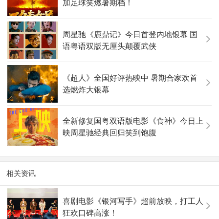
加足球笑燃暑期档！
周星驰《鹿鼎记》今日首登内地银幕 国
语粤语双版无厘头颠覆武侠
《超人》全国好评热映中 暑期合家欢首
选燃炸大银幕
全新修复国粤双语版电影《食神》今日上
映周星驰经典回归笑到饱腹
相关资讯
喜剧电影《银河写手》超前放映，打工人
狂欢口碑高涨！