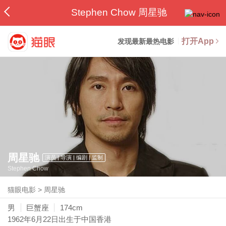
Stephen Chow 周星驰
打开App
发现最新最热电影
周星驰
演员 | 导演 | 编剧 | 监制
Stephen Chow
猫眼电影
>
周星驰
男
巨蟹座
174cm
1962年6月22日
出生于中国香港