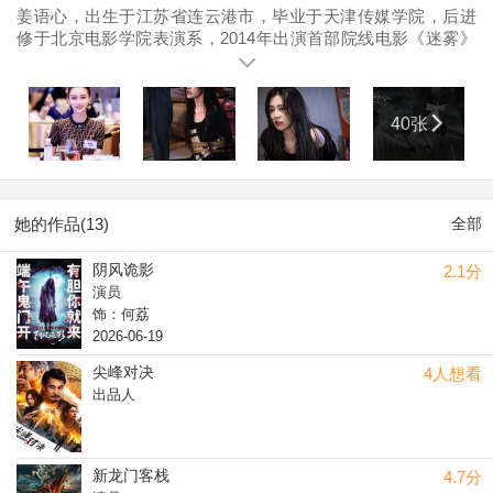
姜语心，出生于江苏省连云港市，毕业于天津传媒学院，后进
修于北京电影学院表演系，2014年出演首部院线电影《迷雾》
正式进入影视圈，2021年出演贺岁档电影《大红包》并担任制
片人，搭档包贝尔，克拉拉，贾冰等，2024年3月主演的奇幻冒
险电影《妖神令》上映，在片中饰演大师姐墨璃并担任出品
40张
人，总策划；同年4月参演的电影《新龙门客栈》上映，诠释舞
娘角色；同年10月入选第十届文荣奖青年演员扶持计划。
她的作品(13)
全部
阴风诡影
2.1分
演员
饰：何荔
2026-06-19
尖峰对决
4人想看
出品人
新龙门客栈
4.7分