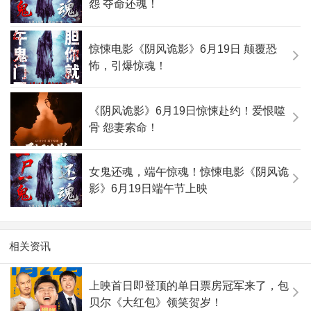
怨 夺命还魂！
惊悚电影《阴风诡影》6月19日 颠覆恐
怖，引爆惊魂！
《阴风诡影》6月19日惊悚赴约！爱恨噬
骨 怨妻索命！
女鬼还魂，端午惊魂！惊悚电影《阴风诡
影》6月19日端午节上映
相关资讯
上映首日即登顶的单日票房冠军来了，包
贝尔《大红包》领笑贺岁！