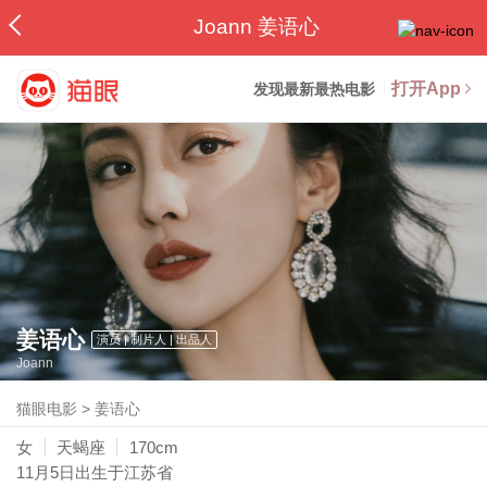
Joann 姜语心
打开App
发现最新最热电影
姜语心
演员 | 制片人 | 出品人
Joann
猫眼电影
>
姜语心
女
天蝎座
170cm
11月5日
出生于江苏省