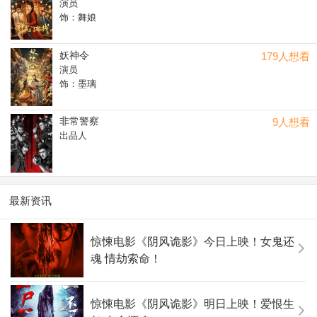
演员
饰：舞娘
妖神令
179人想看
演员
饰：墨璃
非常警察
9人想看
出品人
最新资讯
惊悚电影《阴风诡影》今日上映！女鬼还
魂 情劫索命！
惊悚电影《阴风诡影》明日上映！爱恨生