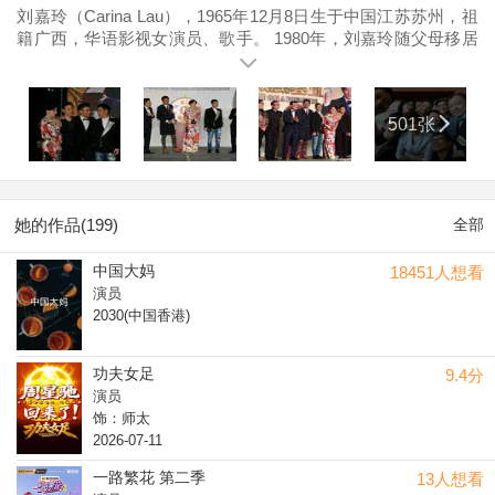
刘嘉玲（Carina Lau），1965年12月8日生于中国江苏苏州，祖
籍广西，华语影视女演员、歌手。 1980年，刘嘉玲随父母移居
香港。1984年毕业于香港无线电视台第12期艺员训练班。1989
年主演TVB电视剧《 上海大风暴》一人分饰两角。1991年凭借
《 阿飞正传》获得法国南特三大洲电影节最佳女主角奖。1998
501张
年参演电影《 自梳》获得 第3届香港电影金紫荆奖最佳女主角
奖。 2007年主演《 好奇害死猫》获得 第16届中国金鸡百花电
影节最佳女主角奖。2008年7月刘嘉玲与梁朝伟在南亚佛国不丹
完婚。 2011年凭借《 狄仁杰之通天帝国》获得 第30届香港电
影金像奖最佳女主角奖。2014年凭借《 过界男女》饰演阔太一
她的作品(199)
全部
角荣获第9届大阪亚洲影展最佳女主角奖。 2015年6月刘嘉玲在
法国玫瑰山庄被授勋左岸名庄骑士荣誉会员。2016年4月刘嘉玲
中国大妈
18451人想看
入驻 杜莎夫人蜡像馆；2016年7月参与录制《 我们来了》。
演员
2017年6月，美国电影艺术与科学学院正式宣布刘嘉玲成为
2030(中国香港)
“2017年奥斯卡”新成员。8月，宣布主演喜剧片《我的情敌女
婿》。
功夫女足
9.4分
演员
饰：师太
2026-07-11
一路繁花 第二季
13人想看