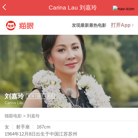
Carina Lau 刘嘉玲
打开App
发现最新最热电影
刘嘉玲
导演 | 设计 | 演员
Carina Lau
猫眼电影
>
刘嘉玲
女
射手座
167cm
1964年12月8日
出生于中国江苏苏州