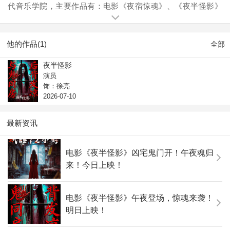
代音乐学院，主要作品有：电影《夜宿惊魂》、《夜半怪影》
《蒸的海》个人单曲《这是我的歌》《写不完的歌》电影《麻
辣老师》主题曲《敢不敢》 电视剧片尾曲《我与你的光年距
离》 主题曲《我与你的距离》上海网综《虾猜好声音》担任歌
他的作品(1)
全部
手 获得冠军，央视《向幸福出发》担任男嘉宾 歌手，乐视《张
国荣纪念日》在线专访 嘉宾 歌手
夜半怪影
演员
饰：徐亮
2026-07-10
最新资讯
电影《夜半怪影》凶宅鬼门开！午夜魂归
来！今日上映！
电影《夜半怪影》午夜登场，惊魂来袭！
明日上映！