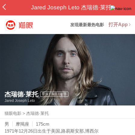
Jared Joseph Leto 杰瑞德·莱托
打开App
发现最新最热电影
杰瑞德·莱托
导演 | 演员 | 歌手
Jared Joseph Leto
猫眼电影
>
杰瑞德·莱托
男
摩羯座
175cm
1971年12月26日
出生于美国,路易斯安那,博西尔