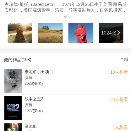
杰瑞德·莱托（Jared Leto），1971年12月26日生于美国 路易斯
安那州 ，美国摇滚歌手、演员、导演及制片人，硅谷风投家，
极限运动高端玩家，攀岩爱好者，摇滚乐队 30 Seconds To
Mars（三十秒上火星乐队） 的主唱兼吉他手与词曲作者。
1992年，21岁的杰瑞德·莱托在电视剧集《Camp Wilder》中首
1024张
次出镜，正式出道。1994年，在电视剧《 我所谓的生活 》获得
正式角色。1995年，从电视荧幕转向大银幕，配角出演首部电
影《 恋爱编织梦 》。1996年，首次主演电影《 告别十七岁
》。1998年与其兄香侬·莱托组建摇滚乐队30 Seconds To
Mars。1999年，参演 大卫·芬奇 执导的电影《 搏击俱乐部 》。
他的作品(158)
全部
2000年，参演电影《 美国精神病人 》和《 梦之安魂曲 》。
2007年，增重67磅出演传记电影《 第27章 》中马克·大卫·查普
未定名小丑项目
19人想看
曼一角。2012年，杰瑞德·莱托减重30磅出演《达拉斯买家俱乐
演员
部》中一个有异装癖的同性恋艾滋患者。2014年凭《 达拉斯买
2028(美国)
家俱乐部 》中表演获得第71届 金球奖 剧情类最佳男配角奖和
第86届 奥斯卡 最佳男配角。2021年，主演电影《 古驰家族
》。
战争之王2
54人想看
演员
2027(美国)
漂流船
1人想看