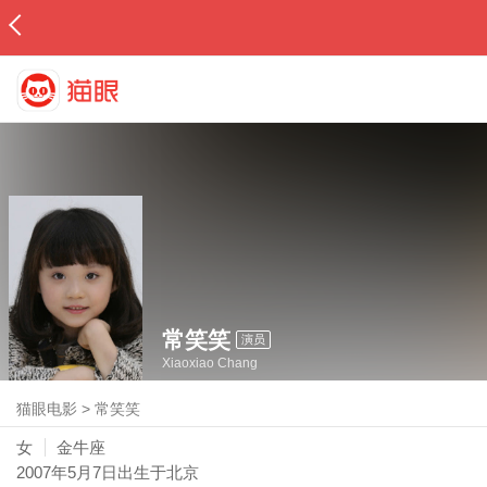
常笑笑
演员
Xiaoxiao Chang
猫眼电影
>
常笑笑
女
金牛座
2007年5月7日
出生于北京