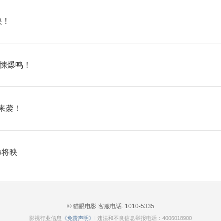
映！
惊悚爆鸣！
来袭！
怖将映
© 猫眼电影 客服电话:
1010-5335
影视行业信息
《免责声明》
I 违法和不良信息举报电话：4006018900