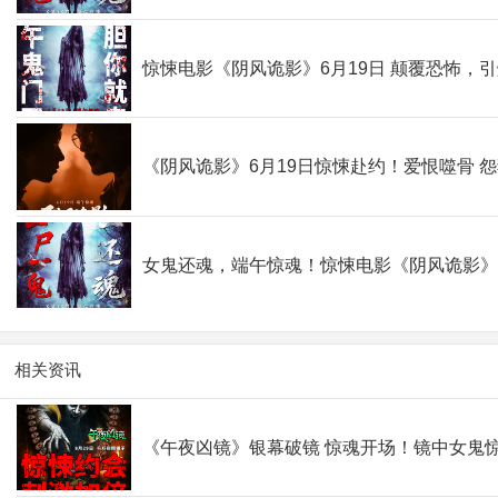
惊悚电影《阴风诡影》6月19日 颠覆恐怖，
《阴风诡影》6月19日惊悚赴约！爱恨噬骨 
女鬼还魂，端午惊魂！惊悚电影《阴风诡影》
相关资讯
《午夜凶镜》银幕破镜 惊魂开场！镜中女鬼惊