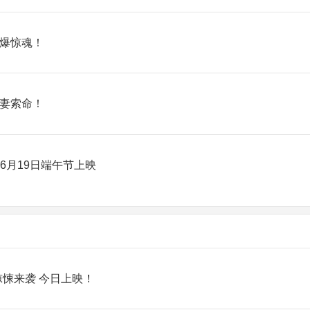
引爆惊魂！
怨妻索命！
6月19日端午节上映
悚来袭 今日上映！