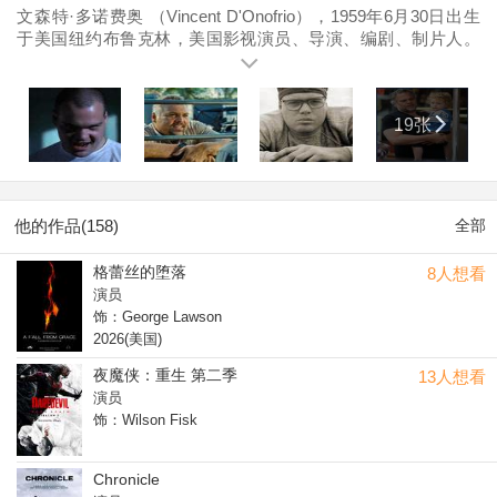
文森特·多诺费奥 （Vincent D'Onofrio），1959年6月30日出生
于美国纽约布鲁克林，美国影视演员、导演、编剧、制片人。
首次亮相于影视剧是1983年的《 The First Turn-On!! 》。
19张
他的作品(158)
全部
格蕾丝的堕落
8人想看
演员
饰：George Lawson
2026(美国)
夜魔侠：重生 第二季
13人想看
演员
饰：Wilson Fisk
Chronicle