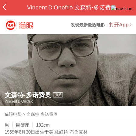
Vincent D'Onofrio 文森特·多诺费奥
打开App
发现最新最热电影
文森特·多诺费奥
演员
Vincent D'Onofrio
猫眼电影
>
文森特·多诺费奥
男
巨蟹座
192cm
1959年6月30日
出生于美国,纽约,布鲁克林