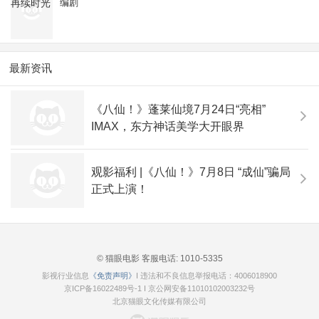
编剧
最新资讯
《八仙！》蓬莱仙境7月24日“亮相”
IMAX，东方神话美学大开眼界
观影福利 |《八仙！》7月8日 “成仙”骗局
正式上演！
© 猫眼电影 客服电话:
1010-5335
影视行业信息
《免责声明》
I 违法和不良信息举报电话：4006018900
京ICP备16022489号-1
I
京公网安备11010102003232号
北京猫眼文化传媒有限公司