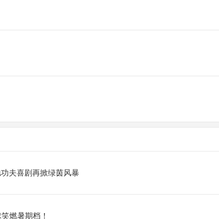
星驰功夫喜剧再掀绿茵风暴
球笑燃暑期档！