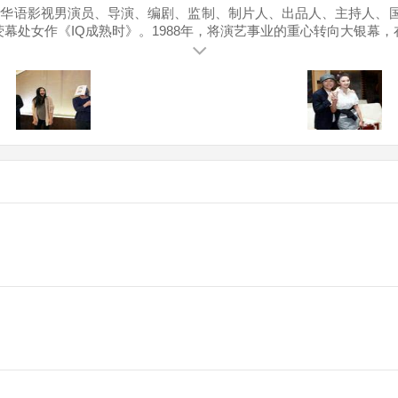
波，华语影视男演员、导演、编剧、监制、制片人、出品人、主持人、国
荧幕处女作《IQ成熟时》。1988年，将演艺事业的重心转向大银幕，
《赌圣》、喜剧片《逃学威龙》两度打破香港电影票房纪录。199
的电影作品是《国产凌凌漆》。1995年，主演的喜剧爱情片《大话西
刊》封面人物。2013年，执导古装电影《西游·降魔篇》，该片以2
内地影史单片票房纪录。 作为演员，他获得过第21届香港电影金
先后获得第21届香港电影金像奖最佳导演奖、第42届台湾电影金马奖