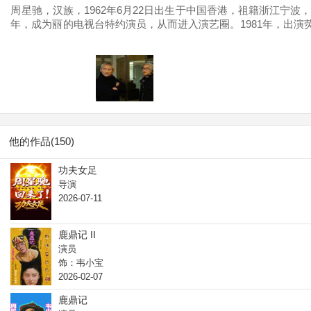
周星驰，汉族，1962年6月22日出生于中国香港，祖籍浙江宁
年，成为丽的电视台特约演员，从而进入演艺圈。1981年，出演
本漫画闯天涯》确立其无厘头的表演风格，之后又凭借喜剧动作片
电影年度票房冠军。1994年，周星驰开始转型，他首度出任导演
《少林足球》打破香港电影票房纪录。2003年，成为美国《时代周
担任科幻喜剧片《美人鱼》的导演、编剧、制片人，该片创下中国
影百年百位优秀演员”以及“中国电影百年名人堂”。作为导演，他
他的作品(150)
功夫女足
导演
2026-07-11
鹿鼎记 II
演员
饰：韦小宝
2026-02-07
鹿鼎记