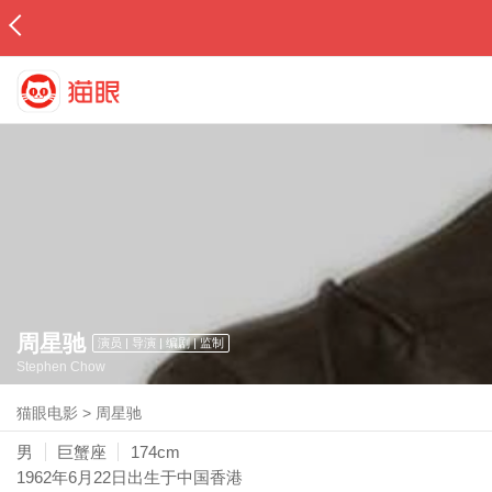
周星驰
演员 | 导演 | 编剧 | 监制
Stephen Chow
猫眼电影
>
周星驰
男
巨蟹座
174cm
1962年6月22日
出生于中国香港