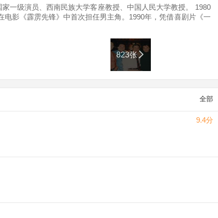
家一级演员、西南民族大学客座教授、中国人民大学教授。 1980
在电影《霹雳先锋》中首次担任男主角。1990年，凭借喜剧片《一
3年上映的古装喜剧片《唐伯虎点秋香》使得周星驰第四次拿到香港
游》成为周星驰后现代电影的代表作。2001年，自导自演的喜剧片
.18亿美元的票房成绩打破华语电影在全球的票房纪录。2016年，
823张
像奖最佳男主角奖，亚太电影节最佳男主角奖等奖项，入选“中国电
最佳导演等奖项。
全部
9.4分