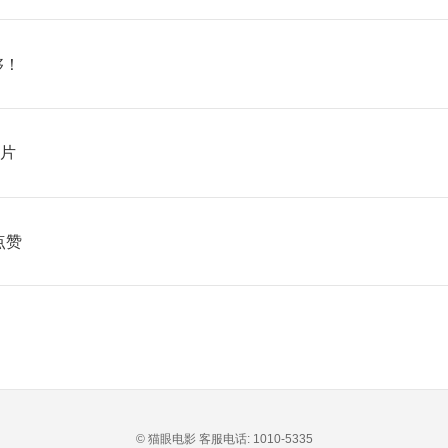
够！
侠片
点赞
© 猫眼电影 客服电话:
1010-5335