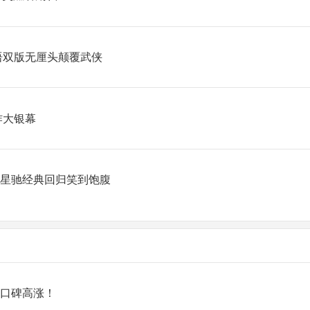
语双版无厘头颠覆武侠
炸大银幕
周星驰经典回归笑到饱腹
欢口碑高涨！