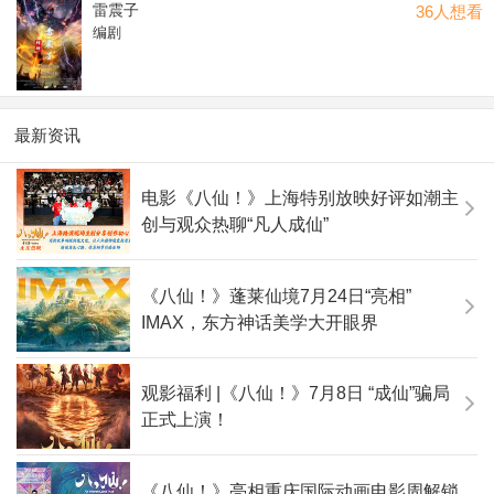
雷震子
36人想看
编剧
最新资讯
电影《八仙！》上海特别放映好评如潮主
创与观众热聊“凡人成仙”
《八仙！》蓬莱仙境7月24日“亮相”
IMAX，东方神话美学大开眼界
观影福利 |《八仙！》7月8日 “成仙”骗局
正式上演！
《八仙！》亮相重庆国际动画电影周解锁