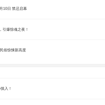
10日 禁忌启幕
怖，引爆惊魂之夜！
锁民俗惊悚新高度
小慎入！