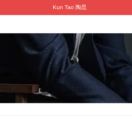
Kun Tao 陶昆