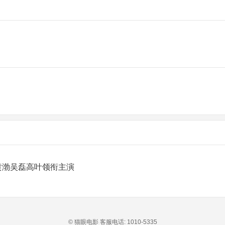
黄渤吴磊高叶领衔主演
© 猫眼电影 客服电话:
1010-5335