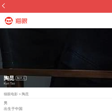
陶昆
制片人
Kun Tao
猫眼电影
>
陶昆
男
出生于中国