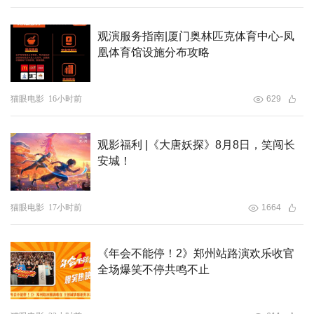
观演服务指南|厦门奥林匹克体育中心-凤
凰体育馆设施分布攻略
猫眼电影
16小时前
629
观影福利 |《大唐妖探》8月8日，笑闯长
安城！
猫眼电影
17小时前
1664
《年会不能停！2》郑州站路演欢乐收官
全场爆笑不停共鸣不止