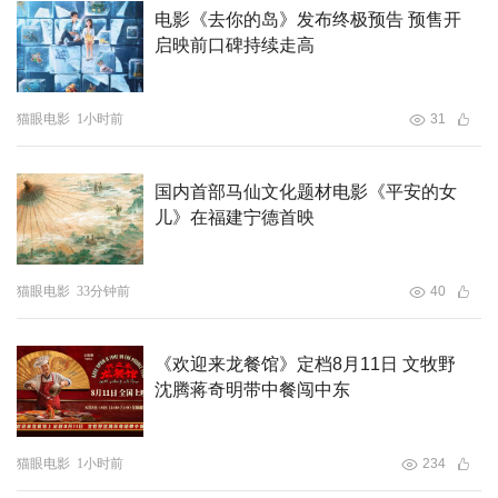
电影《去你的岛》发布终极预告 预售开
启映前口碑持续走高
猫眼电影
1小时前
31
国内首部马仙文化题材电影《平安的女
儿》在福建宁德首映
猫眼电影
33分钟前
40
《欢迎来龙餐馆》定档8月11日 文牧野
沈腾蒋奇明带中餐闯中东
猫眼电影
1小时前
234