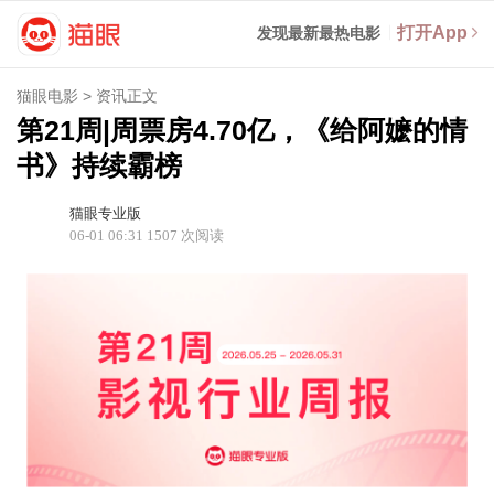
打开App
发现最新最热电影
猫眼电影
>
资讯正文
第21周|周票房4.70亿，《给阿嬷的情
书》持续霸榜
猫眼专业版
06-01 06:31
1507
次阅读