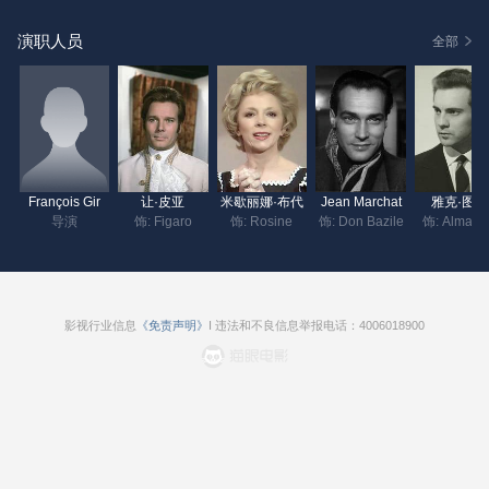
演职人员
全部
François Gir
让·皮亚
米歇丽娜·布代
Jean Marchat
雅克·图亚
导演
饰: Figaro
饰: Rosine
饰: Don Bazile
饰: Almavi
影视行业信息
《免责声明》
I 违法和不良信息举报电话：4006018900