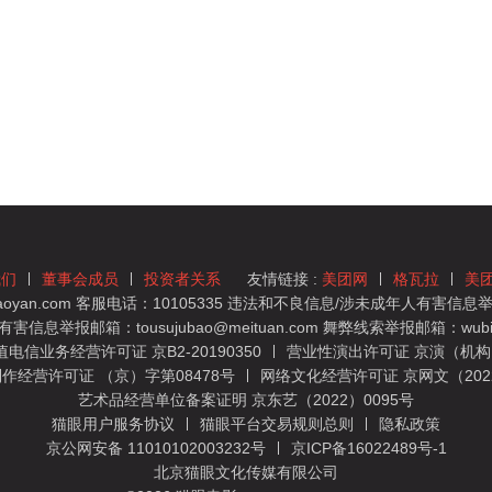
我们
董事会成员
投资者关系
友情链接 :
美团网
格瓦拉
美
yan.com 客服电话：10105335 违法和不良信息/涉未成年人有害信息举报
息举报邮箱：tousujubao@meituan.com 舞弊线索举报邮箱：wubiju
信业务经营许可证 京B2-20190350
营业性演出许可证 京演（机构）
作经营许可证 （京）字第08478号
网络文化经营许可证 京网文（2022）
艺术品经营单位备案证明 京东艺（2022）0095号
猫眼用户服务协议
猫眼平台交易规则总则
隐私政策
京公网安备 11010102003232号
京ICP备16022489号-1
北京猫眼文化传媒有限公司