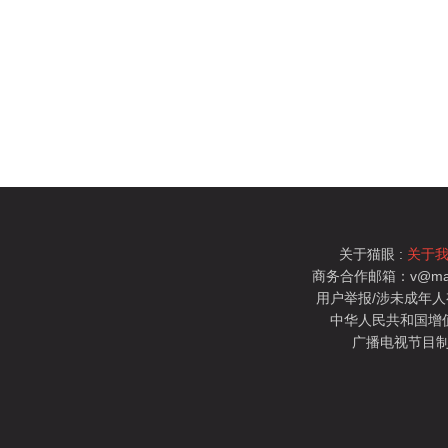
关于猫眼 :
关于
商务合作邮箱：v@mao
用户举报/涉未成年人有害信
中华人民共和国增值电
广播电视节目制
猫眼电影