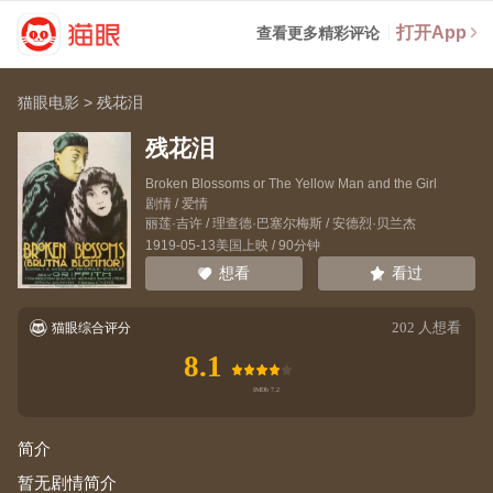
打开App
查看更多精彩评论
猫眼电影
>
残花泪
残花泪
Broken Blossoms or The Yellow Man and the Girl
剧情 / 爱情
丽莲·吉许
/
理查德·巴塞尔梅斯
/
安德烈·贝兰杰
1919-05-13美国上映 / 90分钟
看过
想看
202
人想看
猫眼综合评分
8.1
简介
暂无剧情简介