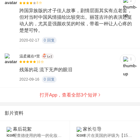
2
8
分
跨国异族版的才子佳人故事，剧情层面其实有点老套，
但对当时中国风情描绘比较突出。丽莲吉许的表演还挺
动人的，尤其是强颜欢笑的时候，带着一种让人心疼的
楚楚可怜。
2020-02-17
0
回复
温柔藏在ᵃⁱ里
1
10
分
残落的花 流下无声的眼泪
2022-09-16
0
回复
打开App，查看全部
3
个短评
影片资料
幕后花絮
家长引导
理查德使用的唯一的化妆品是一个拉伸在他的额头上的非常紧的橡皮筋，拉他的面部特征略有上升。橡皮筋被巧妙地隐藏在他的帽子里了。
本片在英国的评级为【15】，未满15岁的儿童不宜观看。