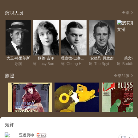
演职人员
全部
大卫·格里菲斯
丽莲·吉许
理查德·巴塞尔梅斯
安德烈·贝兰杰
关文清
导演
饰: Lucy Burrows (as Miss Lillian Gish)
饰: Cheng Huan (as Mr. Richard Barthelmess)
饰: The Spying One
剧照
全部24张
短评
逗逼男神