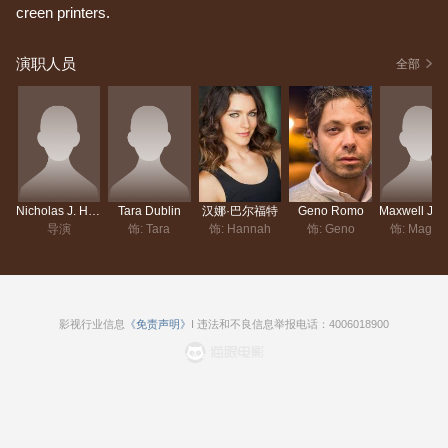
creen printers.
演职人员
全部
Nicholas J. Hagen
Tara Dublin
汉娜·巴尔福特
Geno Romo
导演
饰: Tara
饰: Hannah
饰: Geno
饰: Magnu
影视行业信息
《免责声明》
I 违法和不良信息举报电话：4006018900