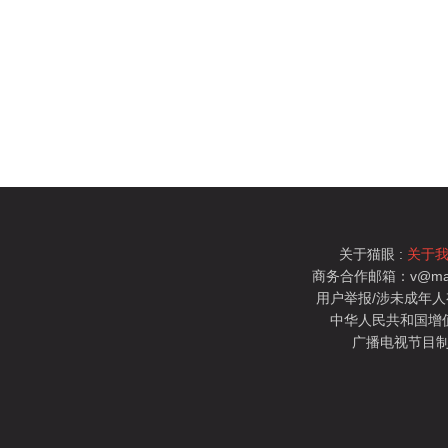
关于猫眼 :
关于
商务合作邮箱：v@mao
用户举报/涉未成年人有害信
中华人民共和国增值电
广播电视节目制
猫眼电影