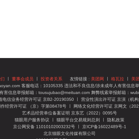
我们
董事会成员
投资者关系
友情链接 :
美团网
格瓦拉
美
yan.com 客服电话：10105335 违法和不良信息/涉未成年人有害信息举报
息举报邮箱：tousujubao@meituan.com 舞弊线索举报邮箱：wubiju
信业务经营许可证 京B2-20190350
营业性演出许可证 京演（机构）
作经营许可证 （京）字第08478号
网络文化经营许可证 京网文（2022）
艺术品经营单位备案证明 京东艺（2022）0095号
猫眼用户服务协议
猫眼平台交易规则总则
隐私政策
京公网安备 11010102003232号
京ICP备16022489号-1
北京猫眼文化传媒有限公司