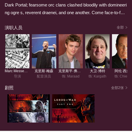
Dark Portal; fearsome orc clans clashed bloodily with domineeri
ng ogre s, reverent draenei, and one another. Come face-to-fac
e with a savage world’s most dangerous luminaries… and witne
演职人员
ss the fateful moments when they made themselves into legend
全部
s.
Marc Messenger
克里斯·梅森
克里斯平·弗里曼
大卫·博特
阿伦·西尔
导演
配音演员
饰: Maraad
饰: Kargath
饰: Chiefta
剧照
全部2张