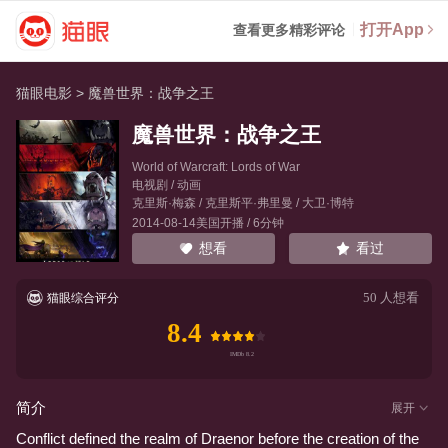
打开App
查看更多精彩评论
猫眼电影
>
魔兽世界：战争之王
魔兽世界：战争之王
World of Warcraft: Lords of War
电视剧 / 动画
克里斯·梅森
/
克里斯平·弗里曼
/
大卫·博特
2014-08-14美国开播 / 6分钟
看过
想看
50
人想看
猫眼综合评分
8.4
简介
展开
Conflict defined the realm of Draenor before the creation of the