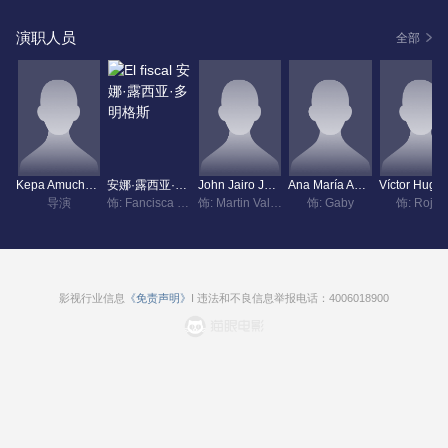
演职人员
全部
Kepa Amuchastegui
安娜·露西亚·多明格斯
John Jairo Jaimes
Ana María Aguilera
Víc
导演
饰: Fancisca `Frica` Lombana
饰: Martin Valencia
饰: Gaby
饰: Rojas
影视行业信息
《免责声明》
I 违法和不良信息举报电话：4006018900