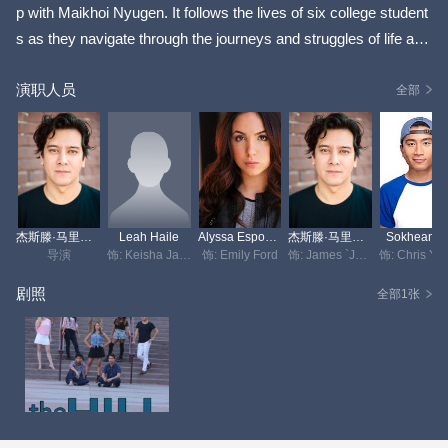
p with Maikhoi Nyugen. It follows the lives of six college student
s as they navigate through the journeys and struggles of life and
adulthood at Hill State University.
演职人员
全部
杰斯滕·马里康达
Leah Haile
Alyssa Esposito
杰斯滕·马里康达
Sokheang 
导演
饰: Keisha James
饰: Emily Ford
饰: James `Jay` Sutherland
剧照
全部1张