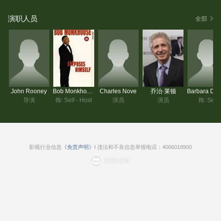
演职人员
全部
John Rooney
Bob Monkhouse
Charles Nove
乔治·莱顿
导演
饰: Self - Host
演员
演员
饰: Self
影视行业信息
《免责声明》
I 违法和不良信息举报电话：4006018900