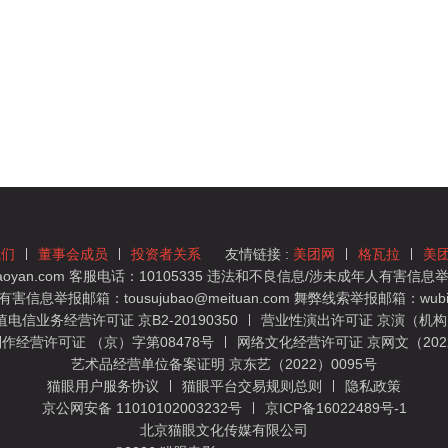
我们
董事会成员
投资者关系
友情链接 :
美团网
格瓦拉
美
yan.com 客服电话：10105335 违法和不良信息/涉未成年人有害信息举报
息举报邮箱：tousujubao@meituan.com 舞弊线索举报邮箱：wubiju
信业务经营许可证 京B2-20190350
营业性演出许可证 京演（机构）
作经营许可证 （京）字第08478号
网络文化经营许可证 京网文（2022）
艺术品经营单位备案证明 京东艺（2022）0095号
猫眼用户服务协议
猫眼平台交易规则总则
隐私政策
京公网安备 11010102003232号
京ICP备16022489号-1
北京猫眼文化传媒有限公司