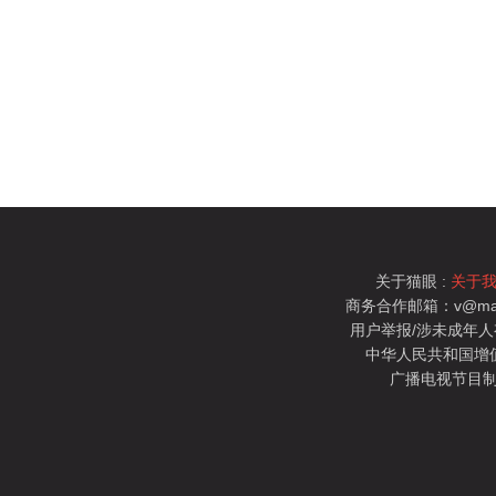
关于猫眼 :
关于
商务合作邮箱：v@mao
用户举报/涉未成年人有害信
中华人民共和国增值电
广播电视节目制
猫眼电影