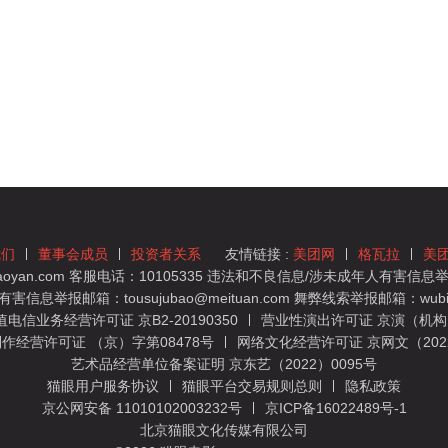
我们
董事会成员
投资者关系
友情链接 :
美团网
格瓦拉
美
yan.com 客服电话：10105335 违法和不良信息/涉未成年人有害信息举报
息举报邮箱：tousujubao@meituan.com 舞弊线索举报邮箱：wubiju
信业务经营许可证 京B2-20190350
营业性演出许可证 京演（机构）
作经营许可证 （京）字第08478号
网络文化经营许可证 京网文（2022）
艺术品经营单位备案证明 京东艺（2022）0095号
猫眼用户服务协议
猫眼平台交易规则总则
隐私政策
京公网安备 11010102003232号
京ICP备16022489号-1
北京猫眼文化传媒有限公司