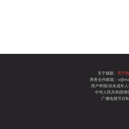
关于猫眼 :
关于
商务合作邮箱：v@mao
用户举报/涉未成年人有害信
中华人民共和国增值电
广播电视节目制
猫眼电影