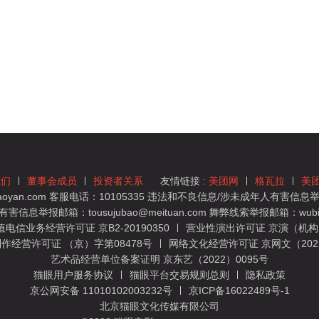
我们
董事会成员
投资者关系
友情链接 :
美团网
格瓦拉
美
yan.com 客服电话：10105335 违法和不良信息/涉未成年人有害信息举报
息举报邮箱：tousujubao@meituan.com 舞弊线索举报邮箱：wubiju
信业务经营许可证 京B2-20190350
营业性演出许可证 京演（机构）
作经营许可证 （京）字第08478号
网络文化经营许可证 京网文（2022）
艺术品经营单位备案证明 京东艺（2022）0095号
猫眼用户服务协议
猫眼平台交易规则总则
隐私政策
京公网安备 11010102003232号
京ICP备16022489号-1
北京猫眼文化传媒有限公司