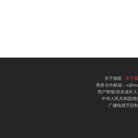
关于猫眼 :
关于
商务合作邮箱：v@mao
用户举报/涉未成年人有害信
中华人民共和国增值电
广播电视节目制
猫眼电影