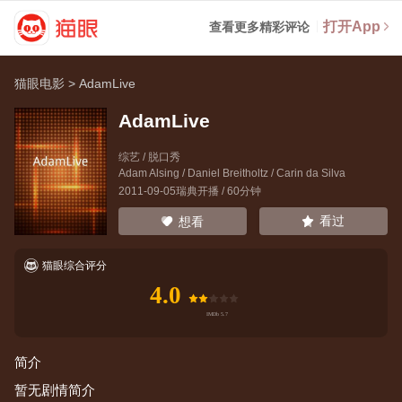
打开App
查看更多精彩评论
猫眼电影
>
AdamLive
AdamLive
综艺 / 脱口秀
Adam Alsing
/
Daniel Breitholtz
/
Carin da Silva
2011-09-05瑞典开播 / 60分钟
看过
想看
猫眼综合评分
4.0
简介
暂无剧情简介