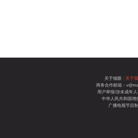
关于猫眼 :
关于
商务合作邮箱：v@mao
用户举报/涉未成年人有害信
中华人民共和国增值电
广播电视节目制
猫眼电影