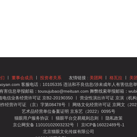
我们
董事会成员
投资者关系
友情链接 :
美团网
格瓦拉
美
yan.com 客服电话：10105335 违法和不良信息/涉未成年人有害信息举报
息举报邮箱：tousujubao@meituan.com 舞弊线索举报邮箱：wubiju
信业务经营许可证 京B2-20190350
营业性演出许可证 京演（机构）
作经营许可证 （京）字第08478号
网络文化经营许可证 京网文（2022）
艺术品经营单位备案证明 京东艺（2022）0095号
猫眼用户服务协议
猫眼平台交易规则总则
隐私政策
京公网安备 11010102003232号
京ICP备16022489号-1
北京猫眼文化传媒有限公司