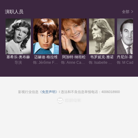
演职人员
全部
塞希乐·奥布赫
迈赫迪·格拉维
阿加特·纳坦松
韦罗妮克·雅诺
丹尼尔
导演
饰: Jérôme Fabre
饰: Anne Caderousse
饰: Isabelle Caderousse
影视行业信息
《免责声明》
I 违法和不良信息举报电话：4006018900