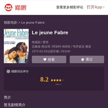
打开App
查看更多精彩评论
猫眼电影
>
Le jeune Fabre
Le jeune Fabre
电视剧 / 爱情
迈赫迪·格拉维
/
阿加特·纳坦松
/
韦罗妮克·雅诺
1973-02-04法国开播 / 26分钟
看过
想看
猫眼综合评分
8.2
简介
暂无剧情简介