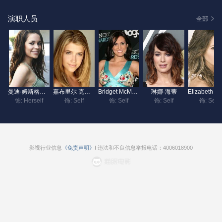
演职人员
全部
曼迪·姆斯格拉夫
嘉布里尔 克里斯蒂安
Bridget McManus
琳娜·海蒂
饰: Herself
饰: Self
饰: Self
饰: Self
饰: Self
影视行业信息
《免责声明》
I 违法和不良信息举报电话：4006018900