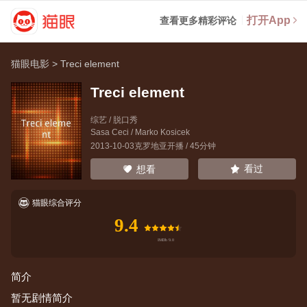
打开App
查看更多精彩评论
猫眼电影
>
Treci element
Treci element
综艺 / 脱口秀
Sasa Ceci
/
Marko Kosicek
2013-10-03克罗地亚开播 / 45分钟
看过
想看
猫眼综合评分
9.4
简介
暂无剧情简介