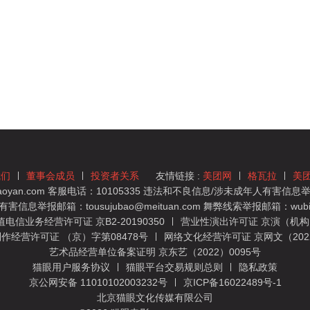
我们
董事会成员
投资者关系
友情链接 :
美团网
格瓦拉
美
yan.com 客服电话：10105335 违法和不良信息/涉未成年人有害信息举报
息举报邮箱：tousujubao@meituan.com 舞弊线索举报邮箱：wubiju
信业务经营许可证 京B2-20190350
营业性演出许可证 京演（机构）
作经营许可证 （京）字第08478号
网络文化经营许可证 京网文（2022）
艺术品经营单位备案证明 京东艺（2022）0095号
猫眼用户服务协议
猫眼平台交易规则总则
隐私政策
京公网安备 11010102003232号
京ICP备16022489号-1
北京猫眼文化传媒有限公司