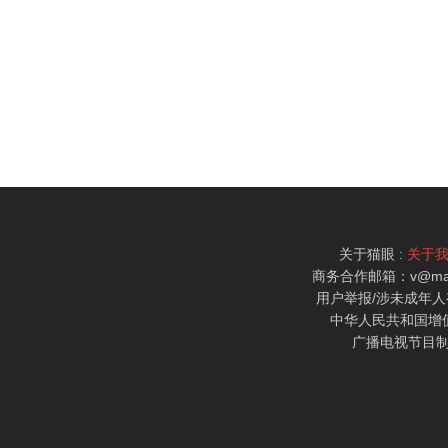
关于猫眼 :
关于
商务合作邮箱：v@mao
用户举报/涉未成年人有害信
中华人民共和国增值电
广播电视节目制
猫眼电影