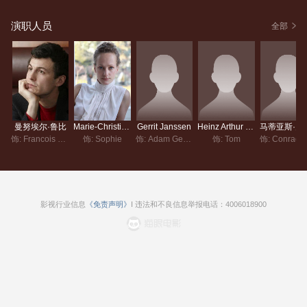
演职人员
全部
曼努埃尔·鲁比
Marie-Christine Friedrich
Gerrit Janssen
Heinz Arthur Boltuch
马蒂亚斯·
饰: Francois Fauner
饰: Sophie
饰: Adam Gerlach
饰: Tom
影视行业信息
《免责声明》
I 违法和不良信息举报电话：4006018900