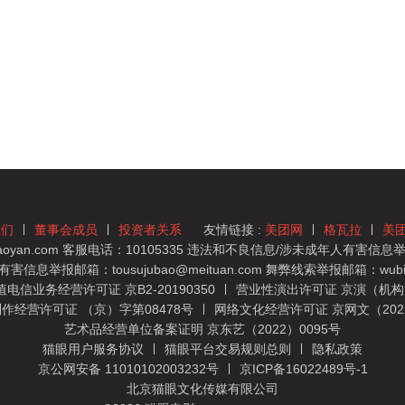
我们
董事会成员
投资者关系
友情链接 :
美团网
格瓦拉
美
yan.com 客服电话：10105335 违法和不良信息/涉未成年人有害信息举报
息举报邮箱：tousujubao@meituan.com 舞弊线索举报邮箱：wubiju
信业务经营许可证 京B2-20190350
营业性演出许可证 京演（机构）
作经营许可证 （京）字第08478号
网络文化经营许可证 京网文（2022）
艺术品经营单位备案证明 京东艺（2022）0095号
猫眼用户服务协议
猫眼平台交易规则总则
隐私政策
京公网安备 11010102003232号
京ICP备16022489号-1
北京猫眼文化传媒有限公司