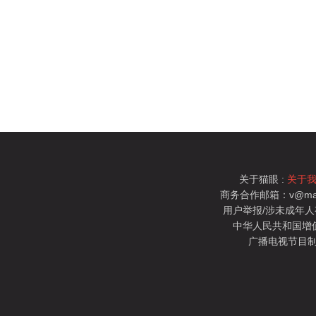
关于猫眼 :
关于
商务合作邮箱：v@mao
用户举报/涉未成年人有害信
中华人民共和国增值电
广播电视节目制
猫眼电影