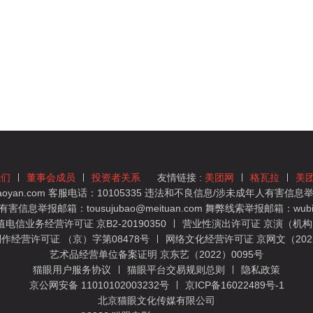
我们
董事会成员
投资者关系
友情链接 :
美团网
格瓦拉
美
yan.com 客服电话：10105335 违法和不良信息/涉未成年人有害信息举报
息举报邮箱：tousujubao@meituan.com 舞弊线索举报邮箱：wubiju
信业务经营许可证 京B2-20190350
营业性演出许可证 京演（机构）
作经营许可证 （京）字第08478号
网络文化经营许可证 京网文（2022）
艺术品经营单位备案证明 京东艺（2022）0095号
猫眼用户服务协议
猫眼平台交易规则总则
隐私政策
京公网安备 11010102003232号
京ICP备16022489号-1
北京猫眼文化传媒有限公司