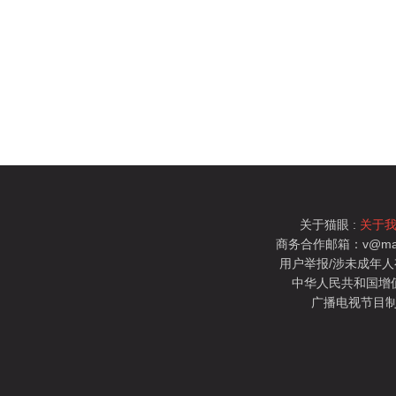
关于猫眼 :
关于
商务合作邮箱：v@mao
用户举报/涉未成年人有害信
中华人民共和国增值电
广播电视节目制
猫眼电影