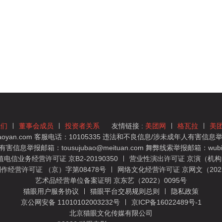
我们
董事会成员
投资者关系
友情链接 :
美团网
格瓦拉
美
yan.com 客服电话：10105335 违法和不良信息/涉未成年人有害信息举报
息举报邮箱：tousujubao@meituan.com 舞弊线索举报邮箱：wubiju
信业务经营许可证 京B2-20190350
营业性演出许可证 京演（机构）
作经营许可证 （京）字第08478号
网络文化经营许可证 京网文（2022）
艺术品经营单位备案证明 京东艺（2022）0095号
猫眼用户服务协议
猫眼平台交易规则总则
隐私政策
京公网安备 11010102003232号
京ICP备16022489号-1
北京猫眼文化传媒有限公司