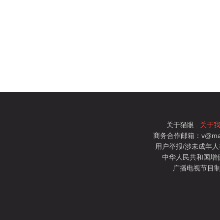
关于猫眼 :
关于
商务合作邮箱：v@mao
用户举报/涉未成年人有害信
中华人民共和国增值电
广播电视节目制
猫眼电影