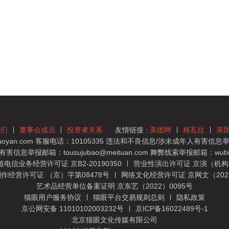
我们
董事会成员
投资者关系
友情链接 :
美团网
格瓦拉
美
yan.com 客服电话：10105335 违法和不良信息/涉未成年人有害信息举报
息举报邮箱：tousujubao@meituan.com 舞弊线索举报邮箱：wubiju
信业务经营许可证 京B2-20190350
营业性演出许可证 京演（机构）
作经营许可证 （京）字第08478号
网络文化经营许可证 京网文（2022）
艺术品经营单位备案证明 京东艺（2022）0095号
猫眼用户服务协议
猫眼平台交易规则总则
隐私政策
京公网安备 11010102003232号
京ICP备16022489号-1
北京猫眼文化传媒有限公司