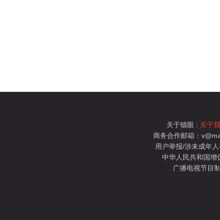
关于猫眼 :
关于
商务合作邮箱：v@mao
用户举报/涉未成年人有害信
中华人民共和国增值电
广播电视节目制
猫眼电影