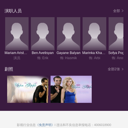
演职人员
全部
Mariam Aristakesyan
Ben Avetisyan
Gayane Balyan
Marinka Khachatryan
演员
饰: Erik
饰: Hasmik
饰: Arbi
饰: Anous
剧照
全部2张
影视行业信息
《免责声明》
I 违法和不良信息举报电话：4006018900